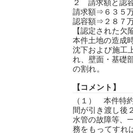
２ 請求額と認
請求額⇒６３５
認容額⇒２８７
【認定された欠
本件土地の造成
沈下および施工
れ、壁面・基礎
の割れ。
【コメント】
（１） 本件特
間が引き渡し後
水管の故障等、
務をもってすれ