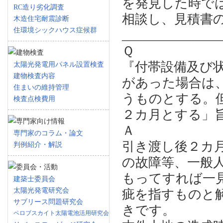
を発見した時で
RC造り劣化調査
相談し、見積書
木造住宅耐震診断
住環境シックハウス症候群
_______________
Ｑ
『付帯設備及び
太陽光発電用パネル設置検査
建物検査内容
があった場合は
住まいの維持管理
うものとする。
検査点検費用
２カ月とする」
Ａ
専門家のコラム・論文
引き渡し後２カ
判例紹介・解説
の故障等、一般
もってすれば一
建築士委員会
太陽光発電研究会
疵を指すものと
サブリース問題研究会
きです。
ペロブスカイト太陽電池活用研究会