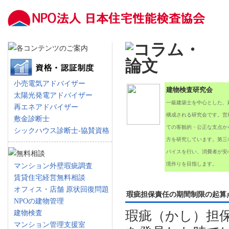
小売電気アドバイザー
建物検査研究会
太陽光発電アドバイザー
一級建築士を中心とした、
再エネアドバイザー
構成される研究会です。営
敷金診断士
ての客観的・公正な支点か
シックハウス診断士-協賛資格
方を研究しています。第三
バイスを行い、消費者が安
境作りを目指します。
マンション外壁瑕疵調査
賃貸住宅経営無料相談
オフィス・店舗 原状回復問題
瑕疵担保責任の期間制限の起算
NPOの建物管理
建物検査
瑕疵（かし）担
マンション管理支援室