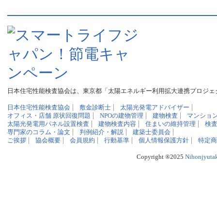
日本住宅性能検査協会は、東京都「太陽エネルギー利用拡大連携プロジェ
日本住宅性能検査協会
敷金診断士
太陽光発電アドバイザー
オフィス・店舗 原状回復問題
NPOの建物管理
建物検査
マンショ
太陽光発電用パネル設置検査
建物検査内容
住まいの維持管理
検
専門家のコラム・論文
判例紹介・解説
建築士委員会
ご挨拶
協会概要
会員規約
行動基準
個人情報保護方針
特定商
Copyright ®2025
Nihonjyuta