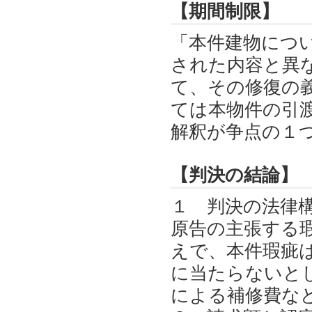
【期間制限】
「本件建物につ
された内容と異
て、その修復の
ては本物件の引
解釈が争点の１
【判決の結論】
１ 判決の法律
原告の主張する
えで、本件瑕疵
に当たらないと
による補修費な