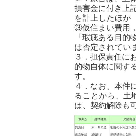
損害金に付き上
を計上したほか
③仮住まい費用
「瑕疵ある目的
は否定されてい
３．担保責任に
的物自体に関す
す。
４．なお、本件
ることから、土
は、契約解除も
裁判所
建物種類
欠陥内容
判決日
木・ＲＣ造
地盤の不同沈下及
東京地裁
3階建て
基礎構造の欠陥