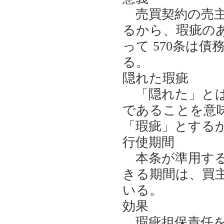
売買契約の売主
るから、瑕疵の
って 570条は
る。
隠れた瑕疵
「隠れた」とは
であることを意
「瑕疵」とする
行使期間
本条が準用する5
きる期間は、買
いる。
効果
瑕疵担保責任を