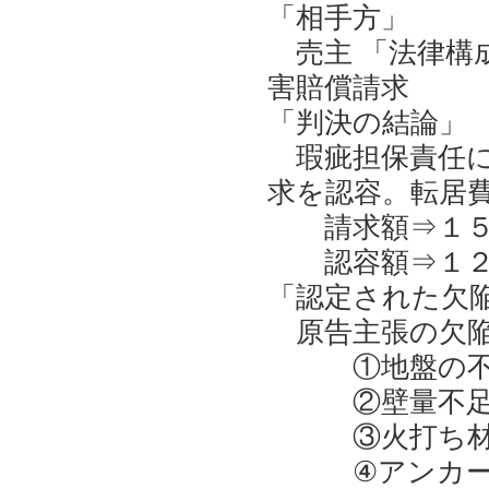
「相手方」
売主 「法律構
害賠償請求
「判決の結論」
瑕疵担保責任に
求を認容。転居
請求額⇒１５
認容額⇒１２
「認定された欠
原告主張の欠陥
①地盤の不動
②壁量不
③火打ち材
④アンカーボ