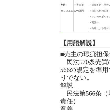
判決
中古売買
・壁量不足（筋違
Ｈ．14.1.10
3200万円
・火打ち材の欠落
・アンカーボルト
・雨漏り
・白蟻による部材
【用語解説】
■売主の瑕疵担保
民法570条売
566の規定を準
りでない。
解説
民法第566条
責任）
意義