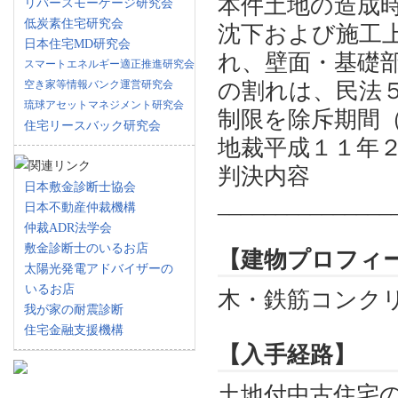
本件土地の造成
リバースモーゲージ研究会
低炭素住宅研究会
沈下および施工
日本住宅MD研究会
れ、壁面・基礎
スマートエネルギー適正推進研究会
空き家等情報バンク運営研究会
の割れは、民法
琉球アセットマネジメント研究会
制限を除斥期間
住宅リースバック研究会
地裁平成１１年２
判決内容
日本敷金診断士協会
_______________
日本不動産仲裁機構
仲裁ADR法学会
敷金診断士のいるお店
【建物プロフィ
太陽光発電アドバイザーの
いるお店
木・鉄筋コンク
我が家の耐震診断
住宅金融支援機構
【入手経路】
土地付中古住宅