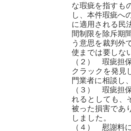
な瑕疵を指すも
し、本件瑕疵へ
に適用される民
間制限を除斥期
う意思を裁判外
使までは要しな
（２） 瑕疵担
クラックを発見
門業者に相談し
（３） 瑕疵担
れるとしても、
被った損害であ
しました。
（４） 慰謝料