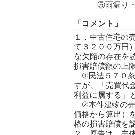
⑤雨漏り・白
「コメント」
１．中古住宅の
て３２００万円
な欠陥の存在を
損害賠償額の上
①民法５７０条
すが、「売買代
利益に属する」
②本件建物の売
価格から算出）
格の損害賠償を
２．原告は、主